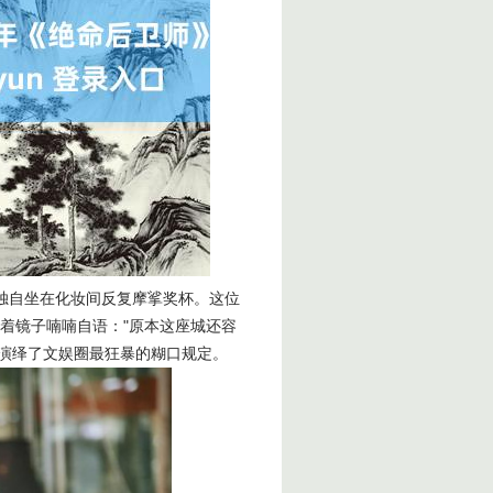
，独自坐在化妆间反复摩挲奖杯。这位
着镜子喃喃自语："原本这座城还容
年演绎了文娱圈最狂暴的糊口规定。