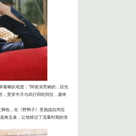
健举着喇叭吼怒："阿谁演梵衲的，目光
性，贯穿半月与武行同吃同住，最终
主脚色，在《野鸭子》里挑战自闭症
的选角圭臬，让他错过了流量时期的首