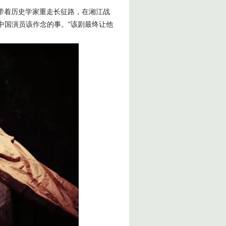
桐带着历史学家重走长征路，在湘江战
中国演员该作念的事。"该剧最终让他