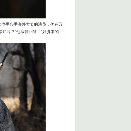
这位手合手海外大奖的演员，仍在万
烂片？"他寂静回答："好脚本的