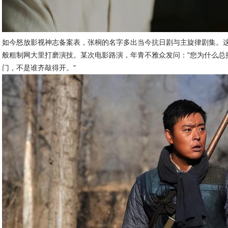
如今怒放影视神志备案表，张桐的名字多出当今抗日剧与主旋律剧集。
般粗制网大里打磨演技。某次电影路演，年青不雅众发问："您为什么总接
门，不是谁齐敲得开。"