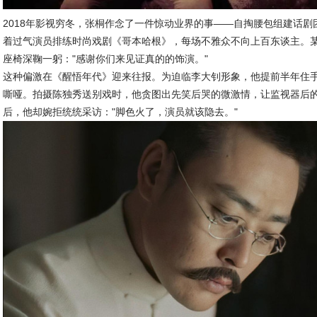
2018年影视穷冬，张桐作念了一件惊动业界的事——自掏腰包组建话剧
着过气演员排练时尚戏剧《哥本哈根》，每场不雅众不向上百东谈主。
座椅深鞠一躬："感谢你们来见证真的的饰演。"
这种偏激在《醒悟年代》迎来往报。为迫临李大钊形象，他提前半年住
嘶哑。拍摄陈独秀送别戏时，他贪图出先笑后哭的微激情，让监视器后
后，他却婉拒统统采访："脚色火了，演员就该隐去。"