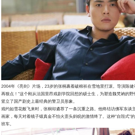
2004年《亮剑》片场，23岁的张桐裹着破棉袄在雪地里打滚。导演陈
再狠点！"这个刚从法国里昂戏剧学院回想的硕士生，为塑造魏梵衲的野
竖立了国产剧史上最经典的警卫员形象。
戏约如雪花般飞来时，张桐却遴荐了一条沉重之路。他终结访佛军东谈
画家，每天对着镜子锻真金不怕火歪头斜睨的激情终了。这种"自毁式"
班车。