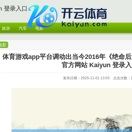
un 登录入口
旅游
汽车
电影
电影
体育游戏app平台调动出当今2016年《绝命后
官方网站 Kaiyun 登录
发布日期：2025-11-01 13:03 点击次数：1