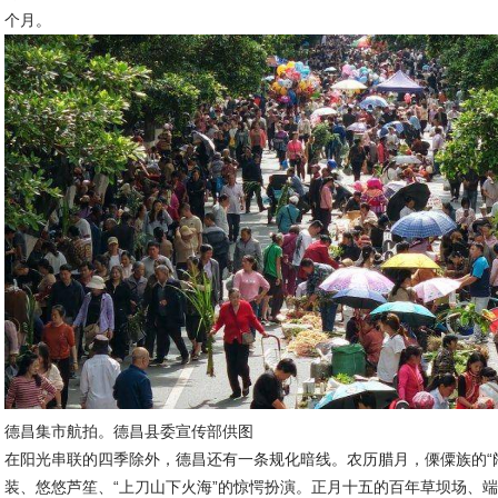
个月。
德昌集市航拍。德昌县委宣传部供图
在阳光串联的四季除外，德昌还有一条规化暗线。农历腊月，傈僳族的“
装、悠悠芦笙、“上刀山下火海”的惊愕扮演。正月十五的百年草坝场、