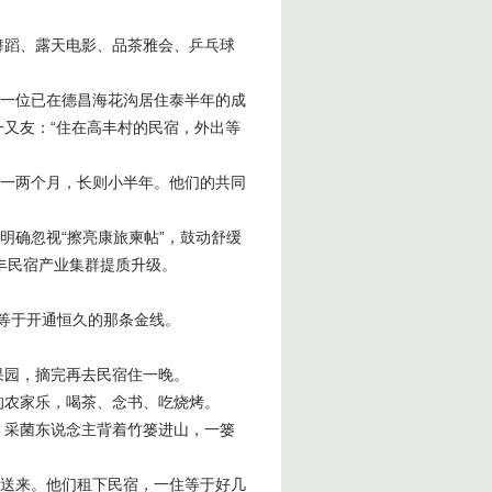
舞蹈、露天电影、品茶雅会、乒乓球
”一位已在德昌海花沟居住泰半年的成
又友：“住在高丰村的民宿，外出等
则一两个月，长则小半年。他们的共同
修明确忽视“擦亮康旅柬帖”，鼓动舒缓
丰民宿产业集群提质升级。
光等于开通恒久的那条金线。
果园，摘完再去民宿住一晚。
的农家乐，喝茶、念书、吃烧烤。
。采菌东说念主背着竹篓进山，一篓
车送来。他们租下民宿，一住等于好几