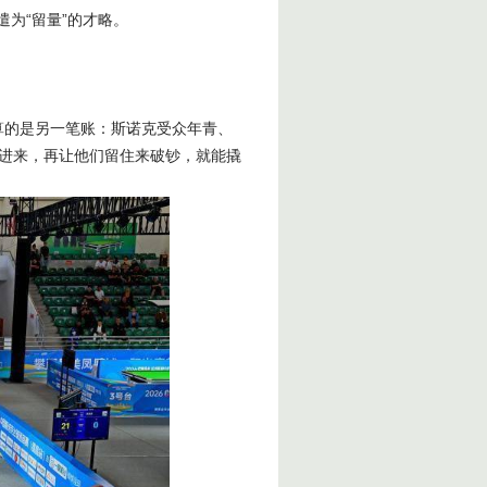
遣为“留量”的才略。
算的是另一笔账：斯诺克受众年青、
进来，再让他们留住来破钞，就能撬