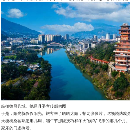
航拍德昌县城。德昌县委宣传部供图
于是，阳光就仅仅阳光。旅客来了晒晒太阳，拍两张像片，吃顿烧烤就
天樱桃桑葚熟悉那几周，端午节那段技巧和冬天“候鸟”飞来的那几个月
家乐的门虚掩着。