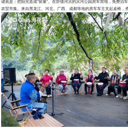
谜底是：把阳光造成“留量”。在舒缓河滨的滨河公园房车营地，免费泊
农贸市集。来自黑龙江、河北、广西、成都等地的房车车主支起桌椅，