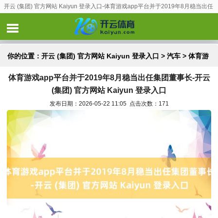
开云 (集团) 官方网站 Kaiyun 登录入口-体育游戏app平台并于2019年8月稳当出任
集团董事长-开云 (集团) 官方网站 Kaiyun 登录入口
你的位置：
开云 (集团) 官方网站 Kaiyun 登录入口
>
汽车
> 体育游
体育游戏app平台并于2019年8月稳当出任集团董事长-开云
戏app平台并于2019年8月稳当出任集团董事长-开云 (集团) 官方网
(集团) 官方网站 Kaiyun 登录入口
站 Kaiyun 登录入口
发布日期：2026-05-22 11:05 点击次数：171