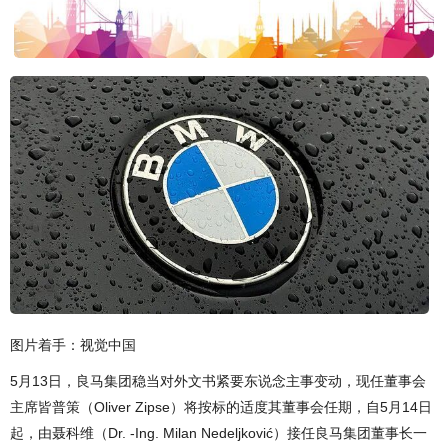
图片着手：视觉中国
5月13日，良马集团稳当对外文书紧要东说念主事变动，现任董事会
主席皆普策（Oliver Zipse）将按标的适度其董事会任期，自5月14日
起，由聂科维（Dr. -Ing. Milan Nedeljković）接任良马集团董事长一