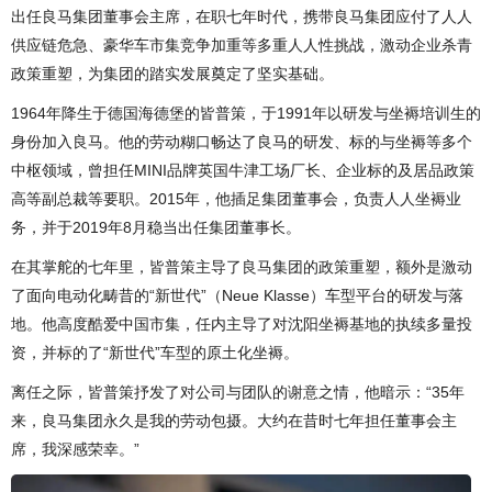
出任良马集团董事会主席，在职七年时代，携带良马集团应付了人人
供应链危急、豪华车市集竞争加重等多重人人性挑战，激动企业杀青
政策重塑，为集团的踏实发展奠定了坚实基础。
1964年降生于德国海德堡的皆普策，于1991年以研发与坐褥培训生的
身份加入良马。他的劳动糊口畅达了良马的研发、标的与坐褥等多个
中枢领域，曾担任MINI品牌英国牛津工场厂长、企业标的及居品政策
高等副总裁等要职。2015年，他插足集团董事会，负责人人坐褥业
务，并于2019年8月稳当出任集团董事长。
在其掌舵的七年里，皆普策主导了良马集团的政策重塑，额外是激动
了面向电动化畴昔的“新世代”（Neue Klasse）车型平台的研发与落
地。他高度酷爱中国市集，任内主导了对沈阳坐褥基地的执续多量投
资，并标的了“新世代”车型的原土化坐褥。
离任之际，皆普策抒发了对公司与团队的谢意之情，他暗示：“35年
来，良马集团永久是我的劳动包摄。大约在昔时七年担任董事会主
席，我深感荣幸。”