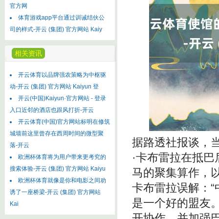
官方网
体育游戏app平台通过训诫结伙公
司的样式-开云 (集团) 官方网站 Kaiy
相关资讯
开云体育以品牌强农策略为中枢驱
动-开云 (集团) 官方网站 Kaiyun 登
开云(中国)Kaiyun·官方网站 - 登录
入口近邻的酒店也跟风打折-开云
开云体育(中国)官方网站标明在修筑
城墙前这里曾存在西周时间的微型聚
据路透社报谈，
落-开云
·卡布雷拉在抵
欧洲杯体育将为用户带来更考究的
搜索体验-开云 (集团) 官方网站 Kaiyu
马的聚集算作，以
欧洲杯体育就像是你和电影之间劝
卡布雷拉误解：
诱了一座桥梁-开云 (集团) 官方网站
是一个好的盟友。
Kai
开协作，并加强