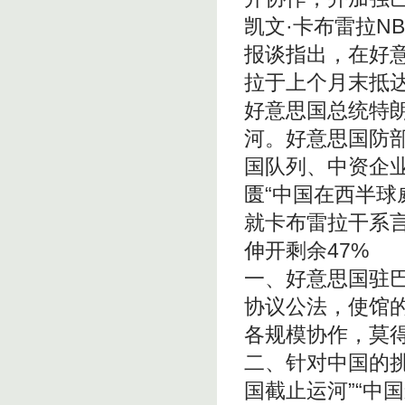
凯文·卡布雷拉NB
报谈指出，在好
拉于上个月末抵
好意思国总统特朗
河。好意思国防部
国队列、中资企
匮“中国在西半球
就卡布雷拉干系
伸开剩余47%
一、好意思国驻
协议公法，使馆
各规模协作，莫得
二、针对中国的
国截止运河”“中