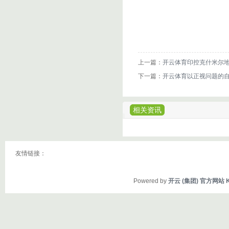
上一篇：
开云体育印控克什米尔地区再
下一篇：
开云体育以正视问题的自愿和
相关资讯
友情链接：
Powered by
开云 (集团) 官方网站 K