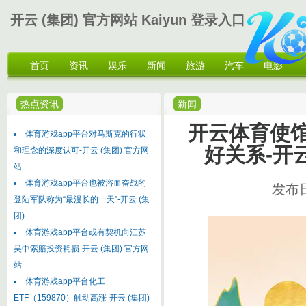
开云 (集团) 官方网站 Kaiyun 登录入口
首页
资讯
娱乐
新闻
旅游
汽车
电影
热点资讯
新闻
开云体育使
体育游戏app平台对马斯克的行状
好关系-开云
和理念的深度认可-开云 (集团) 官方网
站
体育游戏app平台也被浴血奋战的
发布日
登陆军队称为“最漫长的一天”-开云 (集
团)
体育游戏app平台或有契机向江苏
吴中索赔投资耗损-开云 (集团) 官方网
站
体育游戏app平台化工
ETF（159870）触动高涨-开云 (集团)