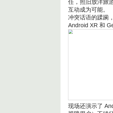
任，照旧放洋旅游
互动成为可能。
冲突话语的蹂躏
Android XR 和
现场还演示了 An