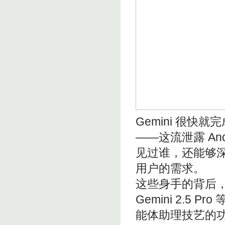
Gemini 很
——这流泄露 An
见过谁，还能够深
用户的需求。
这些身手的背后，是 
Gemini 2.5 P
能体助理技艺的