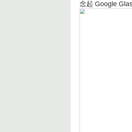
念起 Google Gla