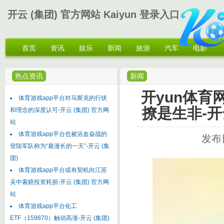
开云 (集团) 官方网站 Kaiyun 登录入口
首页
资讯
娱乐
新闻
旅游
汽车
电影
热点资讯
新闻
开yun体育
体育游戏app平台对马斯克的行状
撩是生非-开云
和理念的深度认可-开云 (集团) 官方网
站
体育游戏app平台也被浴血奋战的
发布日
登陆军队称为“最漫长的一天”-开云 (集
团)
体育游戏app平台或有契机向江苏
吴中索赔投资耗损-开云 (集团) 官方网
站
体育游戏app平台化工
ETF（159870）触动高涨-开云 (集团)