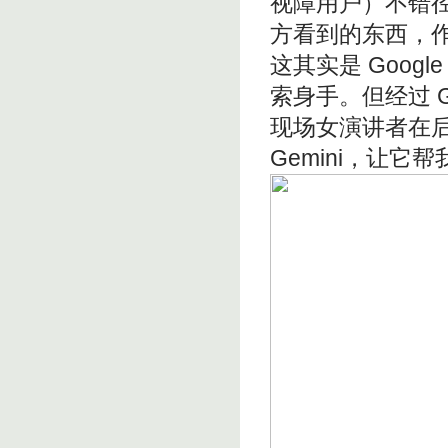
视障用户）不错径
方看到的东西，
这其实是 Google
索身手。但经过 G
现场女演讲者在
Gemini，让