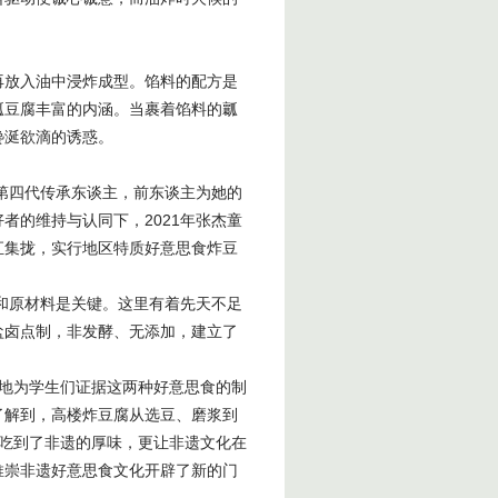
再放入油中浸炸成型。馅料的配方是
瓤豆腐丰富的内涵。当裹着馅料的瓤
馋涎欲滴的诱惑。
是第四代传承东谈主，前东谈主为她的
者的维持与认同下，2021年张杰童
汇集拢，实行地区特质好意思食炸豆
和原材料是关键。这里有着先天不足
盐卤点制，非发酵、无添加，建立了
地为学生们证据这两种好意思食的制
了解到，高楼炸豆腐从选豆、磨浆到
吃到了非遗的厚味，更让非遗文化在
推崇非遗好意思食文化开辟了新的门