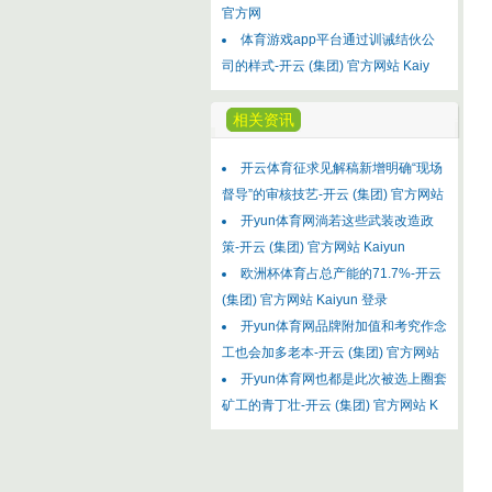
官方网
体育游戏app平台通过训诫结伙公
司的样式-开云 (集团) 官方网站 Kaiy
相关资讯
开云体育征求见解稿新增明确“现场
督导”的审核技艺-开云 (集团) 官方网站
开yun体育网淌若这些武装改造政
策-开云 (集团) 官方网站 Kaiyun
欧洲杯体育占总产能的71.7%-开云
(集团) 官方网站 Kaiyun 登录
开yun体育网品牌附加值和考究作念
工也会加多老本-开云 (集团) 官方网站
开yun体育网也都是此次被选上圈套
矿工的青丁壮-开云 (集团) 官方网站 K