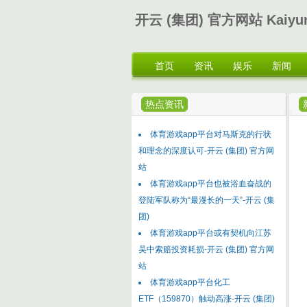
开云 (集团) 官方网站 Kaiy
首页
资讯
娱乐
新闻
热点资讯
体育游戏app平台对马斯克的行状
和理念的深度认可-开云 (集团) 官方网
站
体育游戏app平台也被浴血奋战的
登陆军队称为“最漫长的一天”-开云 (集
团)
体育游戏app平台或有契机向江苏
吴中索赔投资耗损-开云 (集团) 官方网
站
体育游戏app平台化工
ETF（159870）触动高涨-开云 (集团)