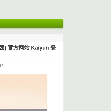
官方网站 Kaiyun 登
87