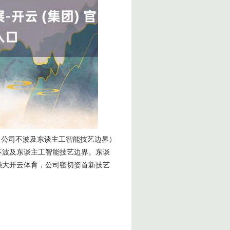
Z)：公司不波及东谈主工智能技艺边界）
公司不波及东谈主工智能技艺边界。东谈
强大开云体育，公司密切姿首新技艺