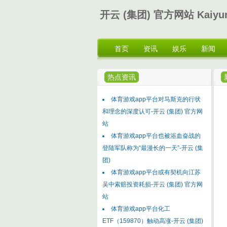
开云 (集团) 官方网站 Kaiy
首页
资讯
娱乐
新闻
热点资讯
体育游戏app平台对马斯克的行状
和理念的深度认可-开云 (集团) 官方网
站
体育游戏app平台也被浴血奋战的
登陆军队称为“最漫长的一天”-开云 (集
团)
体育游戏app平台或有契机向江苏
吴中索赔投资耗损-开云 (集团) 官方网
站
体育游戏app平台化工
ETF（159870）触动高涨-开云 (集团)