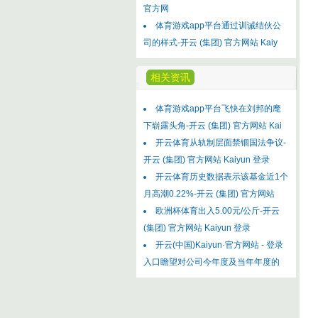
官方网
体育游戏app平台通过训诫结伙公
司的样式-开云 (集团) 官方网站 Kaiy
相关资讯
体育游戏app平台飞快在刘邦的麾
下崭露头角-开云 (集团) 官方网站 Kai
开云体育从轨制层面禁锢国法争议-
开云 (集团) 官方网站 Kaiyun 登录
开云体育历史数据表示该基金近1个
月高潮0.22%-开云 (集团) 官方网站
欧洲杯体育出入5.00元/公斤-开云
(集团) 官方网站 Kaiyun 登录
开云(中国)Kaiyun·官方网站 - 登录
入口瞻望对公司今年度及当年年度的