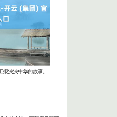
汇报泱泱中华的故事。