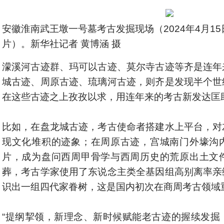
安徽淮南武王墩一号墓考古发掘现场（2024年4月1
片）。新华社记者 黄博涵 摄
濛溪河古迹群、玛可以古迹、莫尔寺古迹等齐是连年
城古迹、周原古迹、琉璃河古迹，则齐是发现半个世
在这些古迹之上孜孜以求，用连年来的考古新发达匡助
比如，在盘龙城古迹，考古使命者搭建水上平台，对
现文化堆积的迹象；在周原古迹，宫城南门外壕沟
片，成为盘问西周甲骨学与西周历史的荒原出土文
葬，考古学家使用了东说念主类全基因组高别离率亲
识出一组四代家眷树，这是国内初次在商周考古领域
“提纲挈领，新理念、新时候赋能老古迹的握续发掘