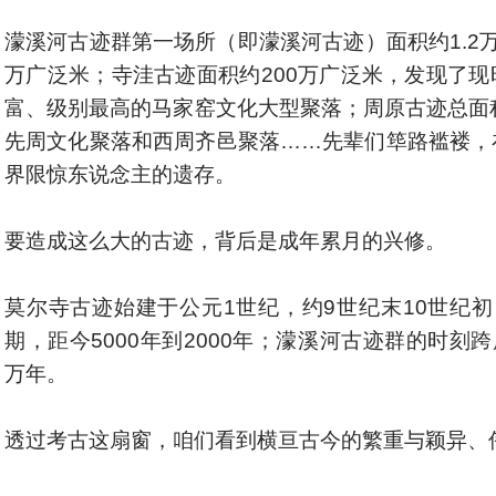
濛溪河古迹群第一场所（即濛溪河古迹）面积约1.2
万广泛米；寺洼古迹面积约200万广泛米，发现了
富、级别最高的马家窑文化大型聚落；周原古迹总面
先周文化聚落和西周齐邑聚落……先辈们筚路褴褛，
界限惊东说念主的遗存。
要造成这么大的古迹，背后是成年累月的兴修。
莫尔寺古迹始建于公元1世纪，约9世纪末10世纪
期，距今5000年到2000年；濛溪河古迹群的时刻
万年。
透过考古这扇窗，咱们看到横亘古今的繁重与颖异、