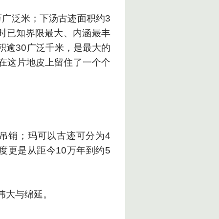
万广泛米；下汤古迹面积约3
现时已知界限最大、内涵最丰
积逾30广泛千米，是最大的
在这片地皮上留住了一个个
初吊销；玛可以古迹可分为4
跨度更是从距今10万年到约5
伟大与绵延。