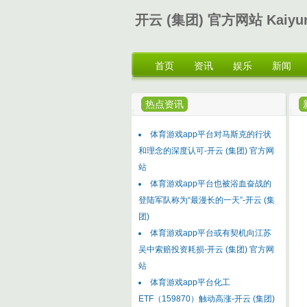
开云 (集团) 官方网站 Kaiy
首页
资讯
娱乐
新闻
热点资讯
体育游戏app平台对马斯克的行状
和理念的深度认可-开云 (集团) 官方网
站
体育游戏app平台也被浴血奋战的
登陆军队称为“最漫长的一天”-开云 (集
团)
体育游戏app平台或有契机向江苏
吴中索赔投资耗损-开云 (集团) 官方网
站
体育游戏app平台化工
ETF（159870）触动高涨-开云 (集团)