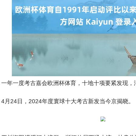
一年一度考古嘉会欧洲杯体育，十地十项要紧发现，
4月24日，2024年度寰球十大考古新发当今京揭晓。