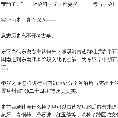
带动了。”中国社会科学院学部委员、中国考古学会
实证历史、真谛深入——
意志历史离不开考古学。
东亚当代东说念主从何来？濛溪河古迹群硅质岩小石
国南边到东南亚本阶段文化的空缺，为东亚早中期石
证。
秦汉之际怎样进行西南边陲处分？河泊所古迹出土的
置益州郡”“领二十四县”等历史史实。
史前西藏社会什么样？玛可以古迹发现的辽阔外来遗
象牙、青铜器、滑石珠、红玉髓等，填补了跨区域文