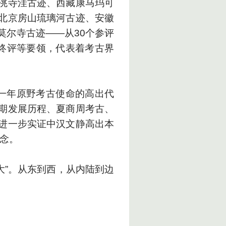
洮寺洼古迹、西藏康马玛可
北京房山琉璃河古迹、安徽
莫尔寺古迹——从30个参评
、终评等要领，代表着考古界
常一年原野考古使命的高出代
期发展历程、夏商周考古、
进一步实证中汉文静高出本
念。
十大”。从东到西，从内陆到边