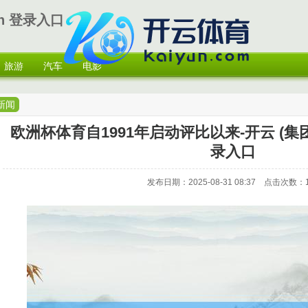
un 登录入口
旅游
汽车
电影
新闻
欧洲杯体育自1991年启动评比以来-开云 (集团) 
录入口
发布日期：2025-08-31 08:37 点击次数：1