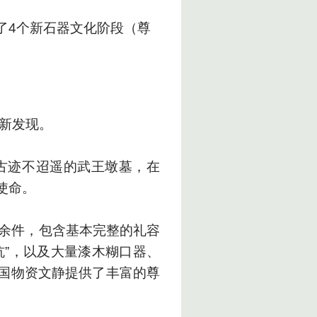
了4个新石器文化阶段（尊
的新发现。
城古迹不迢遥的武王墩墓，在
使命。
万余件，包含基本完整的礼容
坑”，以及大量漆木糊口器、
国物资文静提供了丰富的尊