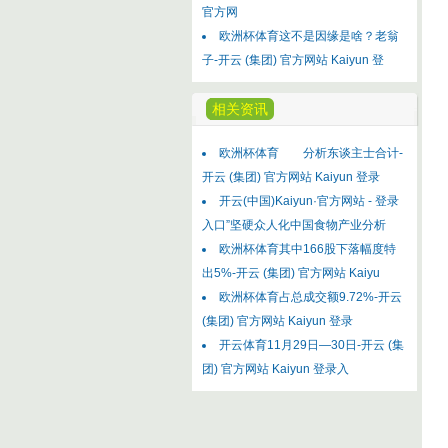
官方网
欧洲杯体育这不是因缘是啥？老翁
子-开云 (集团) 官方网站 Kaiyun 登
相关资讯
欧洲杯体育 分析东谈主士合计-
开云 (集团) 官方网站 Kaiyun 登录
开云(中国)Kaiyun·官方网站 - 登录
入口”坚硬众人化中国食物产业分析
欧洲杯体育其中166股下落幅度特
出5%-开云 (集团) 官方网站 Kaiyu
欧洲杯体育占总成交额9.72%-开云
(集团) 官方网站 Kaiyun 登录
开云体育11月29日—30日-开云 (集
团) 官方网站 Kaiyun 登录入