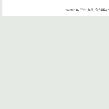
Powered by
开云 (集团) 官方网站 K