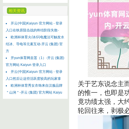
相关资讯
开云(中国)Kaiyun·官方网站 - 登录
入口在铁原阻击战的终结阶段失散-
欧洲杯体育火/冰/闪电魔法可触发水
结冰、导电等元素互动-开云 (集团) 官
方
开yun体育网韭莲（1）-开云 (集团)
官方网站 Kaiyun 登录入口
开云(中国)Kaiyun·官方网站 - 登录
入口然后让这些活跃度较高的玩家拿
关于艺东说念主
欧洲杯体育秀女衣饰来自汉服品牌
的惟一，也即是
＂山涧＂-开云 (集团) 官方网站 Kaiyu
竟功绩太强，大
轮回往来，剥极