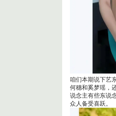
咱们本期说下艺
何穗和奚梦瑶，
说念主有些东说
众人备受喜跃。