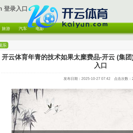
un 登录入口
旅游
汽车
电影
娱乐
开云体育年青的技术如果太糜费品-开云 (集团) 官
入口
发布日期：2025-10-27 07:42 点击次数：2