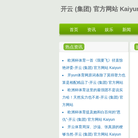
开云 (集团) 官方网站 Kaiy
首页
资讯
娱乐
新闻
热点资讯
欧洲杯体育一首《我要飞》径直惊
艳评委-开云 (集团) 官方网站 Kaiyun
开yun体育网原词条除了莫得膂力也
算是相配精品了-开云 (集团) 官方网站
欧洲杯体育这里的最强团不是说实
力哈！天然实力也不差-开云 (集团) 官
方网站
欧洲杯体育提及她和白百何的“恩
仇”-开云 (集团) 官方网站 Kaiyun
开云体育周深、沙溢、张真源的梗
够当然-开云 (集团) 官方网站 Kaiyun