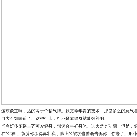
这东谈主啊，活的等于个精气神。赖文峰年青的技术，那是多么的意气
目大不如畴前了。这种打击，可不是靠健身就能弥补的。
当今好多东谈主齐可爱健身，想保合手好身体。这天然是功德，但是，健
在的“神”。就算你练得再壮实，脸上的皱纹也曾会告诉你，你老了。那