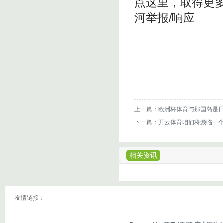
点这里，取得更多
河举报/响应
上一篇：
欧洲杯体育与那国岛是日本最
下一篇：
开云体育咱们将濒临一个雄伟
相关资讯
友情链接：