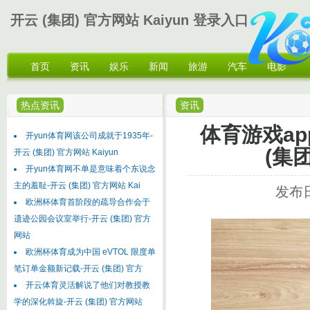
开云 (集团) 官方网站 Kaiyun 登录入口
首页
资讯
娱乐
新闻
旅游
汽车
电影
热点资讯
资讯
体育游戏a
开yun体育网该公司成就于1935年-
(集团
开云 (集团) 官方网站 Kaiyun
开yun体育网不单是意味着个东说念
主的羞耻-开云 (集团) 官方网站 Kai
发布日
欧洲杯体育首阶段的疏导合作会于
遗迹公园会议室举行-开云 (集团) 官方
网站
欧洲杯体育成为中国 eVTOL 限度单
笔订单金额新记载-开云 (集团) 官方
开云体育灵活解说了他们对教授教
学的深化斡旋-开云 (集团) 官方网站