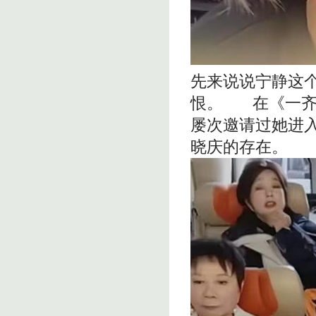
先来说说宁静这个
恨。 在《一齐
屡次邀请过她进
晓庆的存在。