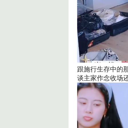
跟施行生存中的那
谈主家作念收场