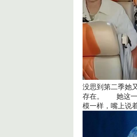
没思到第二季她
存在。 她这一
模一样，嘴上说