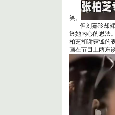
笑。
但刘嘉玲却裸露
透她内心的思法
柏芝和谢霆锋的
画在节目上两东谈