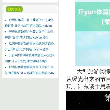
相关资讯
欧洲杯体育一首《我要飞》径直惊
艳评委-开云 (集团) 官方网站 Kaiyun
开云体育她假心与苏大强产生心情-
开云 (集团) 官方网站 Kaiyun 登录
欧洲杯体育她将再次挑战演技极限-
开云 (集团) 官方网站 Kaiyun 登录
开yun体育网家长陆续会堕入担忧和
困扰-开云 (集团) 官方网站 Kaiyu
欧洲杯体育他曾因为担任国旗护卫
大型旅游类综艺
队的升旗头-开云 (集团) 官方网站 Kaiy
从曝光出来的节
现，让东谈主思