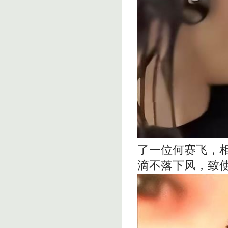
了一位何赛飞，
滴不落下风，致