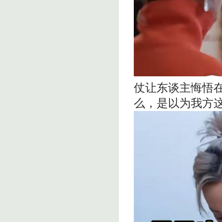
仗让东谈主悔悟
么，是以为我方