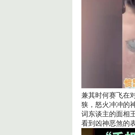
兼其时何赛飞在
狭，怒火冲冲的
词东谈主的面相
看到凶神恶煞的