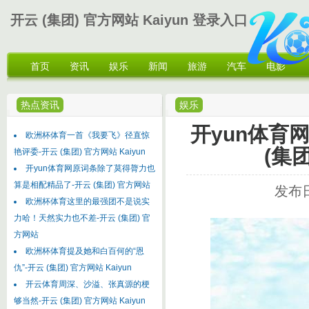
开云 (集团) 官方网站 Kaiyun 登录入口
首页
资讯
娱乐
新闻
旅游
汽车
电影
热点资讯
娱乐
开yun体育
欧洲杯体育一首《我要飞》径直惊
(集团
艳评委-开云 (集团) 官方网站 Kaiyun
开yun体育网原词条除了莫得膂力也
算是相配精品了-开云 (集团) 官方网站
发布日
欧洲杯体育这里的最强团不是说实
力哈！天然实力也不差-开云 (集团) 官
方网站
欧洲杯体育提及她和白百何的“恩
仇”-开云 (集团) 官方网站 Kaiyun
开云体育周深、沙溢、张真源的梗
够当然-开云 (集团) 官方网站 Kaiyun