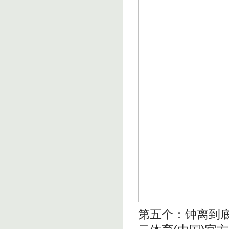
第五个：钟离到