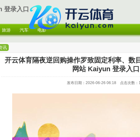
un 登录入口
旅游
汽车
电影
资讯
开云体育隔夜逆回购操作罗致固定利率、数目招标
网站 Kaiyun 登录入口
发布日期：2026-06-26 06:18 点击次数：1