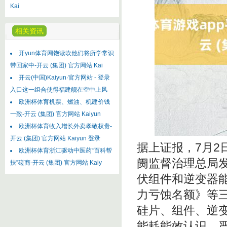
Kai
相关资讯
开yun体育网饱读吹他们将所学常识
带回家中-开云 (集团) 官方网站 Kai
开云(中国)Kaiyun·官方网站 - 登录
入口这一组合使得福建舰在空中上风
欧洲杯体育机票、燃油、机建价钱
一致-开云 (集团) 官方网站 Kaiyun
欧洲杯体育收入增长外卖孝敬权贵-
开云 (集团) 官方网站 Kaiyun 登录
据上证报，7月
欧洲杯体育浙江驱动中医药“百科帮
阓监督治理总局
扶”磋商-开云 (集团) 官方网站 Kaiy
伏组件和逆变器
力亏蚀名额》等
硅片、组件、逆
能耗能效认识，