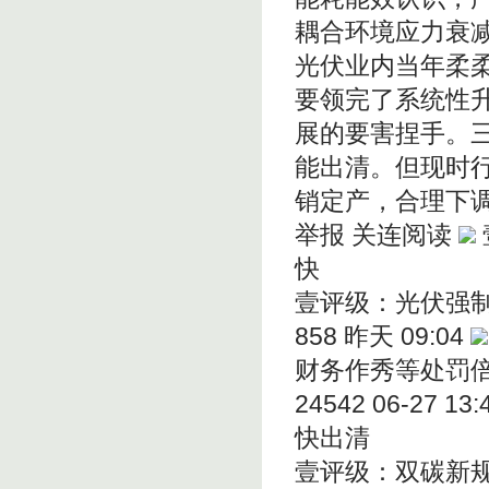
耦合环境应力衰减
光伏业内当年柔
要领完了系统性升
展的要害捏手。
能出清。但现时
销定产，合理下
举报 关连阅读
快
壹评级：光伏强
858 昨天 09:04
财务作秀等处罚倍
24542 06-27 13:
快出清
壹评级：双碳新