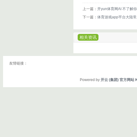
上一篇：
开yun体育网AI 不了解你
下一篇：
体育游戏app平台大陆常态
相关资讯
友情链接：
Powered by
开云 (集团) 官方网站 K