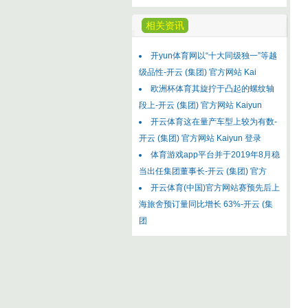
相关资讯
开yun体育网以“十大同级独一”等越
级品性-开云 (集团) 官方网站 Kai
欧洲杯体育其旋拧于凸起的螺纹轴
段上-开云 (集团) 官方网站 Kaiyun
开云体育这在量产车型上较为有数-
开云 (集团) 官方网站 Kaiyun 登录
体育游戏app平台并于2019年8月稳
当出任集团董事长-开云 (集团) 官方
开云体育(中国)官方网站赛预先后上
海旅舍预订量同比增长 63%-开云 (集
团