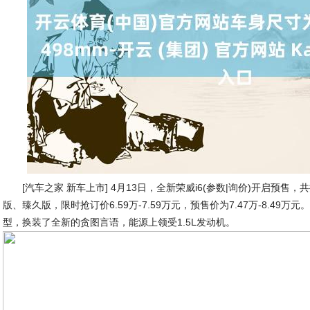
[汽车之家 新车上市] 4月13日，全新荣威i6(参数|询价)开启预
版、臻久版，限时抢订价6.59万-7.59万元，预售价为7.47万-8.49
型，换装了全新的贪图言语，能源上领受1.5L发动机。