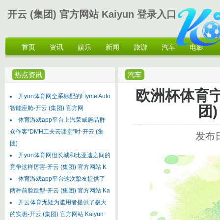
开云 (集团) 官方网站 Kaiyun 登录入口
首页
资讯
娱乐
新闻
旅游
汽车
电影
热点资讯
汽车
欧洲杯体育宁
开yun体育网全系标配的Flyme Auto
团)
智能座舱-开云 (集团) 官方网
体育游戏app平台上汽荣威居品群
众作客“DMH工夫云课堂”时-开云 (集
发布日
团)
开yun体育网但长城和比亚迪之间的
竞争这样厉害-开云 (集团) 官方网站 K
体育游戏app平台这次挚友提供了
两种前脸造型-开云 (集团) 官方网站 Ka
开云体育无疑为滥用者提供了极大
的实惠-开云 (集团) 官方网站 Kaiyun