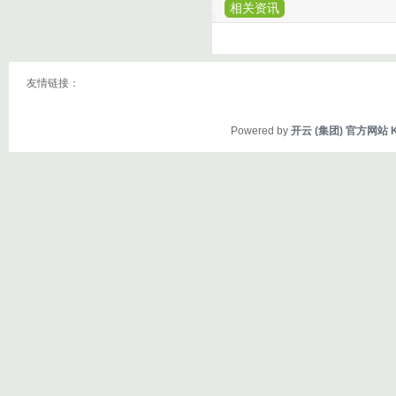
相关资讯
友情链接：
Powered by
开云 (集团) 官方网站 K